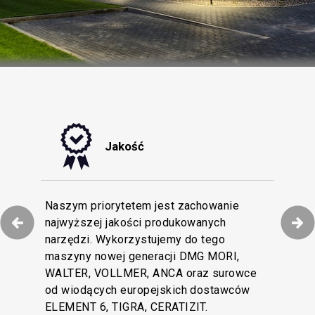
Jakość
tyzacji procesów
Naszym priorytetem jest zachowanie
niamy efektywną
najwyższej jakości produkowanych
Dokładamy wszelkich starań, by obsługa
naszych Klientów i
narzędzi. Wykorzystujemy do tego
Klienta w naszej firmie pozostawała na
rofesjonalnych na
maszyny nowej generacji DMG MORI,
najwyższym poziomie. Wielojęzyczny
tkowy magazyn z
WALTER, VOLLMER, ANCA oraz surowce
zespół Obsługi Klienta wesprze Cię swoją
cja dostępności
od wiodących europejskich dostawców
wiedzą techniczną i doświadczeniem.
cen.
ELEMENT 6, TIGRA, CERATIZIT.