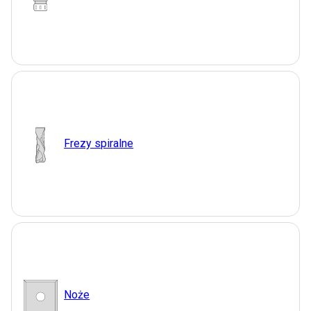
Frezy spiralne
Noże