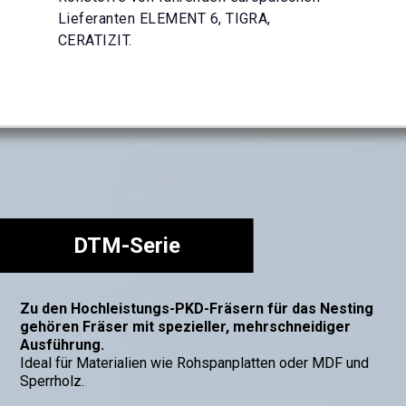
arantie für
Lieferanten ELEMENT 6, TIGRA,
Wissen und seiner Erfahrung.
 und Preiskonstanz.
CERATIZIT.
DTM-Serie
Zu den Hochleistungs-PKD-Fräsern für das Nesting
gehören Fräser mit spezieller, mehrschneidiger
Ausführung.
Ideal für Materialien wie Rohspanplatten oder MDF und
Sperrholz.