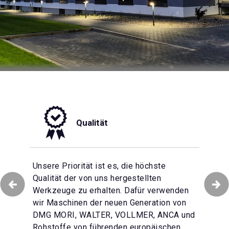
Qualität
isierten
Unsere Priorität ist es, die höchste
e gewährleisten wir
Qualität der von uns hergestellten
Wir setzen alles daran, dass der
eitung der
Werkzeuge zu erhalten. Dafür verwenden
Kundenservice in unserem Unternehmen
ie Produktion von
wir Maschinen der neuen Generation von
auf höchstem Standard bleibt. Das
kzeugen in großem
DMG MORI, WALTER, VOLLMER, ANCA und
mehrsprachige Customer Service Team
ches Lager mit
Rohstoffe von führenden europäischen
unterstützt Sie mit seinem technischen