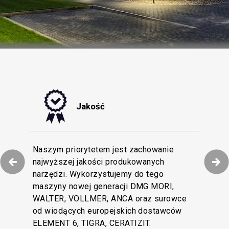
Jakość
tyzacji procesów
Naszym priorytetem jest zachowanie
niamy efektywną
najwyższej jakości produkowanych
Dokładamy wszelkich starań, by obsługa
naszych Klientów i
narzędzi. Wykorzystujemy do tego
Klienta w naszej firmie pozostawała na
rofesjonalnych na
maszyny nowej generacji DMG MORI,
najwyższym poziomie. Wielojęzyczny
tkowy magazyn z
WALTER, VOLLMER, ANCA oraz surowce
zespół Obsługi Klienta wesprze Cię swoją
cja dostępności
od wiodących europejskich dostawców
wiedzą techniczną i doświadczeniem.
cen.
ELEMENT 6, TIGRA, CERATIZIT.