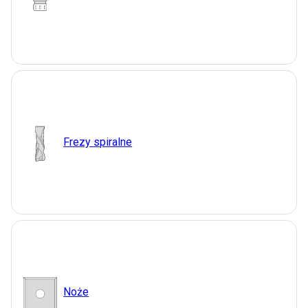
Frezy spiralne
Noże