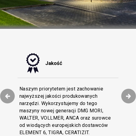
Jakość
tyzacji procesów
Naszym priorytetem jest zachowanie
niamy efektywną
najwyższej jakości produkowanych
Dokładamy wszelkich starań, by obsługa
naszych Klientów i
narzędzi. Wykorzystujemy do tego
Klienta w naszej firmie pozostawała na
rofesjonalnych na
maszyny nowej generacji DMG MORI,
najwyższym poziomie. Wielojęzyczny
tkowy magazyn z
WALTER, VOLLMER, ANCA oraz surowce
zespół Obsługi Klienta wesprze Cię swoją
cja dostępności
od wiodących europejskich dostawców
wiedzą techniczną i doświadczeniem.
cen.
ELEMENT 6, TIGRA, CERATIZIT.