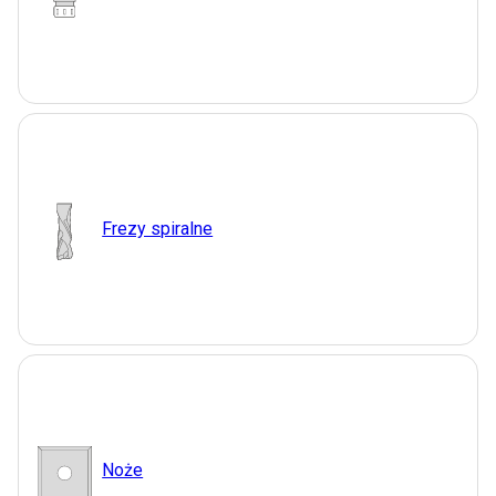
Frezy spiralne
Noże