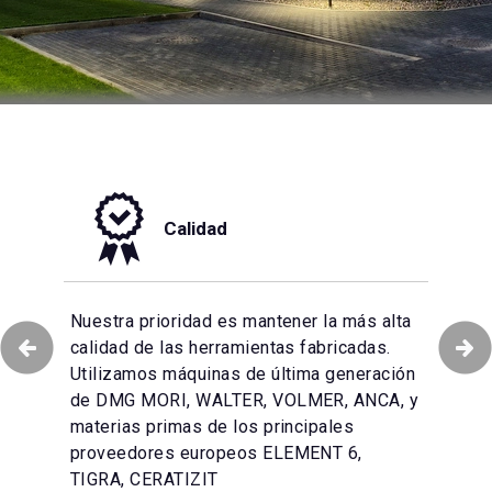
Calidad
zación total de los
Nuestra prioridad es mantener la más alta
s, aseguramos la
Hacemos todo lo posible para garantizar
calidad de las herramientas fabricadas.
los pedidos de
que el servicio al cliente en nuestra
Utilizamos máquinas de última generación
a producción en serie
empresa se mantenga al más alto nivel. El
de DMG MORI, WALTER, VOLMER, ANCA, y
esionales. Un
equipo de atención al cliente multilingüe le
materias primas de los principales
n materias primas es
ayudará con su experiencia y
proveedores europeos ELEMENT 6,
nibilidad de
conocimientos técnicos.
TIGRA, CERATIZIT