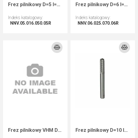
Frez pilnikowy D=5 I=16 L=50 S=5 RH zgrubny ostrze wiercące
Frez pilnikowy D=6 I=25 L=70 S=6 RH zgrubny ostrze wiercące
Indeks katalogowy
:
Indeks katalogowy
:
NNV.05.016.050.05R
NNV.06.025.070.06R
Przejdź do artykułu
Przejdź do artykułu
Frez pilnikowy VHM D=8 I=30 L=80 S=8 RH zgrubny
Frez pilnikowy D=10 I=30 L=90 S=10 RH zgrubny ostrze wiercące