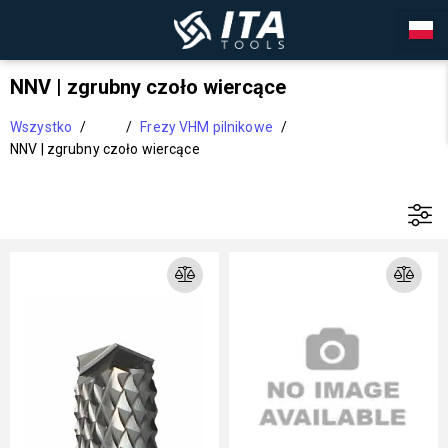
NNV | zgrubny czoło wiercące
Wszystko
/
/
Frezy VHM pilnikowe
/
NNV | zgrubny czoło wiercące