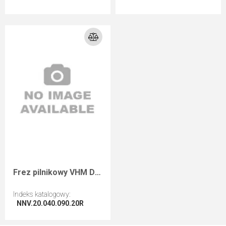
Przejdź do artykułu
Przejdź do artykułu
Frez pilnikowy VHM D=20 I=40 L=90 S=20 RH zgrubny
Indeks katalogowy
:
NNV.20.040.090.20R