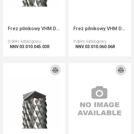
Frez pilnikowy VHM D=3 I=10 L=45 S=3 RH zgrubny
Frez pilnikowy VHM D=3 I=10 L=60 S=6 RH zgrubny
Indeks katalogowy
:
Indeks katalogowy
:
NNV.03.010.045.03R
NNV.03.010.060.06R
Przejdź do artykułu
Przejdź do artykułu