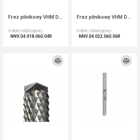
Frez pilnikowy VHM D=4 I=18 L=60 S=4 RH zgrubny
Frez pilnikowy VHM D=4 I=22 L=60 S=6 RH zgrubny
Indeks katalogowy
:
Indeks katalogowy
:
NNV.04.018.060.04R
NNV.04.022.060.06R
Przejdź do artykułu
Przejdź do artykułu