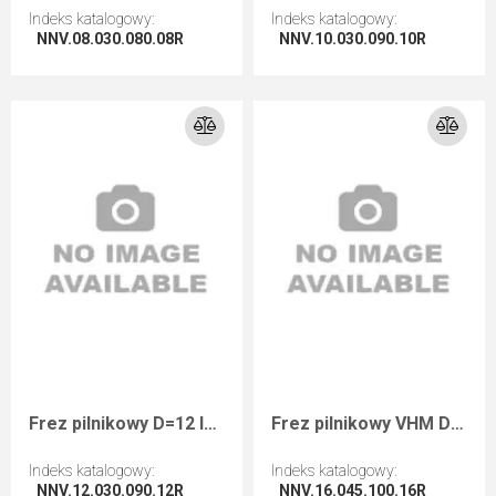
Indeks katalogowy
:
Indeks katalogowy
:
NNV.08.030.080.08R
NNV.10.030.090.10R
Przejdź do artykułu
Przejdź do artykułu
Frez pilnikowy D=12 I=30 L=90 S=12 RH zgrubny ostrze wiercące
Frez pilnikowy VHM D=16 I=45 L=100 S=16 RH zgrubny
Indeks katalogowy
:
Indeks katalogowy
:
NNV.12.030.090.12R
NNV.16.045.100.16R