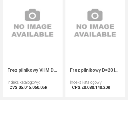
Frez pilnikowy VHM D=5 I=15 L=60 S=5 RH wyk. Neg
Frez pilnikowy D=20 I=80 L=150 S=20 RH wykańczający
Indeks katalogowy
:
Indeks katalogowy
:
CVS.05.015.060.05R
CPS.20.080.140.20R
Przejdź do artykułu
Przejdź do artykułu