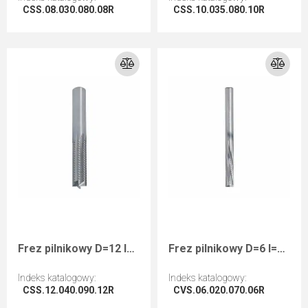
CSS.08.030.080.08R
CSS.10.035.080.10R
Przejdź do artykułu
Przejdź do artykułu
Frez pilnikowy D=12 I=40 L=90 S=12 RHwykańczający kompozyty
Frez pilnikowy D=6 I=20 L=70 S=6 RHwykańczający negatyw
Indeks katalogowy
:
Indeks katalogowy
:
CSS.12.040.090.12R
CVS.06.020.070.06R