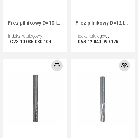
Frez pilnikowy D=10 I=35 L=80 S=10 RHwykańczający negatyw
Frez pilnikowy D=12 I=40 L=90 S=12 RHwykańczający negatyw
Indeks katalogowy
:
Indeks katalogowy
:
CVS.10.035.080.10R
CVS.12.040.090.12R
Przejdź do artykułu
Przejdź do artykułu