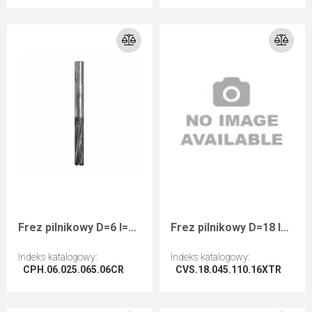
Przejdź do artykułu
Przejdź do artykułu
Frez pilnikowy D=6 I=25 L=65 S=6 RHwykańczający powłoka U-DIA kompozyty specjalna geometria
Frez pilnikowy D=18 I=45 L=110 S=16 RHwykańczający negatyw powłoka NaDia
Indeks katalogowy
:
Indeks katalogowy
:
CPH.06.025.065.06CR
CVS.18.045.110.16XTR
Przejdź do artykułu
Przejdź do artykułu