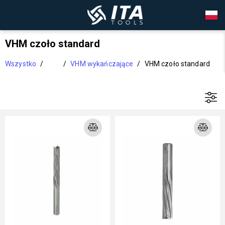
VHM czoło standard
Wszystko
/
/
VHM wykańczające
/
VHM czoło standard