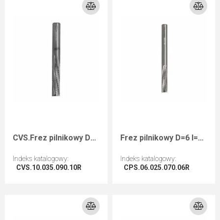
CVS.Frez pilnikowy D=10 I=35 L=90 S=10 RH
Frez pilnikowy D=6 I=25 L=70 S=6 RHwykańczający kompozyty
Indeks katalogowy
:
Indeks katalogowy
:
CVS.10.035.090.10R
CPS.06.025.070.06R
Przejdź do artykułu
Przejdź do artykułu