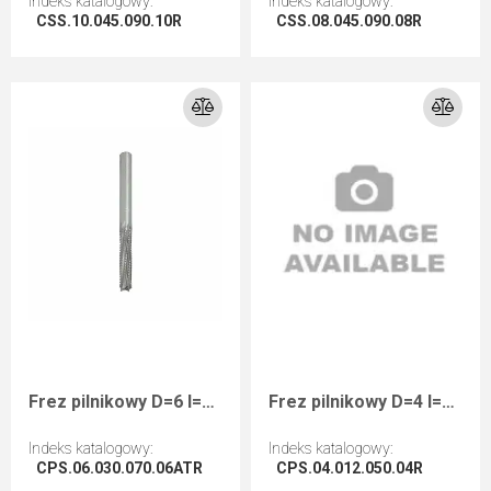
Indeks katalogowy
:
Indeks katalogowy
:
CSS.10.045.090.10R
CSS.08.045.090.08R
Przejdź do artykułu
Przejdź do artykułu
Frez pilnikowy D=6 I=30 L=70 S=6 RH wykańczający powłoka AlTiN kompozyty
Frez pilnikowy D=4 I=12 L=50 S=4 RHwykańczający kompozyty
Indeks katalogowy
:
Indeks katalogowy
:
CPS.06.030.070.06ATR
CPS.04.012.050.04R