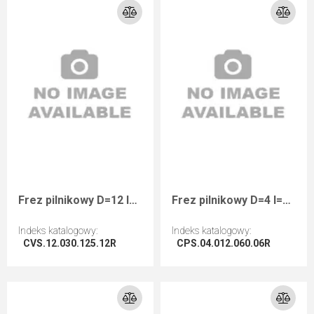
Frez pilnikowy D=12 I=30 L=125 S=12 RHwykańczający negatyw
Frez pilnikowy D=4 I=12 L=60 S=6 RHwykańczający kompozyty
Indeks katalogowy
:
Indeks katalogowy
:
CVS.12.030.125.12R
CPS.04.012.060.06R
Przejdź do artykułu
Przejdź do artykułu