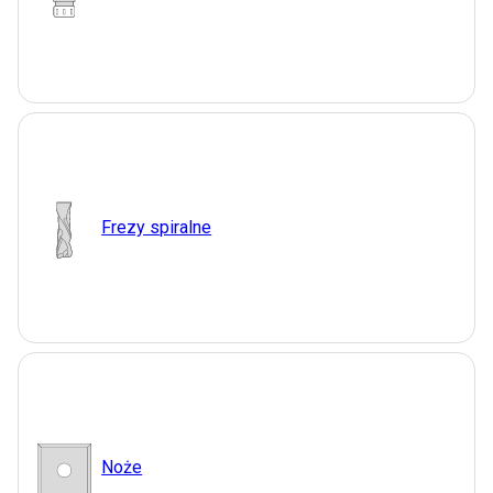
Frezy spiralne
Noże