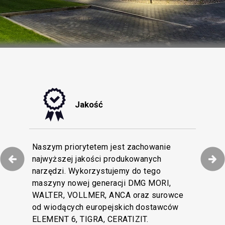
Jakość
tyzacji procesów
Naszym priorytetem jest zachowanie
niamy efektywną
najwyższej jakości produkowanych
Dokładamy wszelkich starań, by obsługa
naszych Klientów i
narzędzi. Wykorzystujemy do tego
Klienta w naszej firmie pozostawała na
rofesjonalnych na
maszyny nowej generacji DMG MORI,
najwyższym poziomie. Wielojęzyczny
tkowy magazyn z
WALTER, VOLLMER, ANCA oraz surowce
zespół Obsługi Klienta wesprze Cię swoją
cja dostępności
od wiodących europejskich dostawców
wiedzą techniczną i doświadczeniem.
cen.
ELEMENT 6, TIGRA, CERATIZIT.