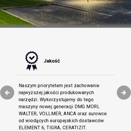
Jakość
tyzacji procesów
Naszym priorytetem jest zachowanie
niamy efektywną
najwyższej jakości produkowanych
Dokładamy wszelkich starań, by obsługa
naszych Klientów i
narzędzi. Wykorzystujemy do tego
Klienta w naszej firmie pozostawała na
rofesjonalnych na
maszyny nowej generacji DMG MORI,
najwyższym poziomie. Wielojęzyczny
tkowy magazyn z
WALTER, VOLLMER, ANCA oraz surowce
zespół Obsługi Klienta wesprze Cię swoją
cja dostępności
od wiodących europejskich dostawców
wiedzą techniczną i doświadczeniem.
cen.
ELEMENT 6, TIGRA, CERATIZIT.