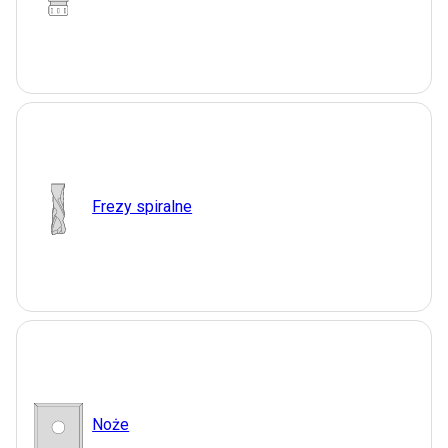
Frezy spiralne
Noże