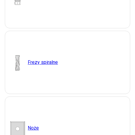
Frezy spiralne
Noże