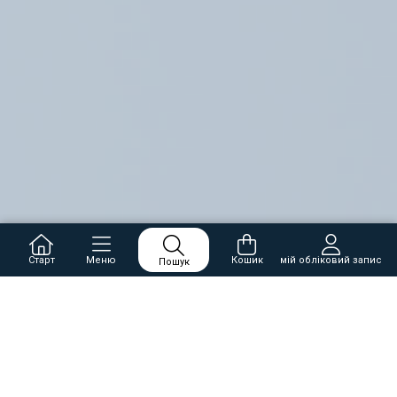
Старт
Меню
Кошик
мій обліковий запис
Пошук