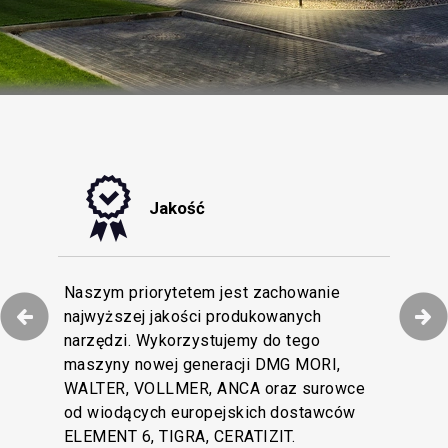
Jakość
tyzacji procesów
Naszym priorytetem jest zachowanie
niamy efektywną
najwyższej jakości produkowanych
Dokładamy wszelkich starań, by obsługa
naszych Klientów i
narzędzi. Wykorzystujemy do tego
Klienta w naszej firmie pozostawała na
rofesjonalnych na
maszyny nowej generacji DMG MORI,
najwyższym poziomie. Wielojęzyczny
tkowy magazyn z
WALTER, VOLLMER, ANCA oraz surowce
zespół Obsługi Klienta wesprze Cię swoją
cja dostępności
od wiodących europejskich dostawców
wiedzą techniczną i doświadczeniem.
cen.
ELEMENT 6, TIGRA, CERATIZIT.