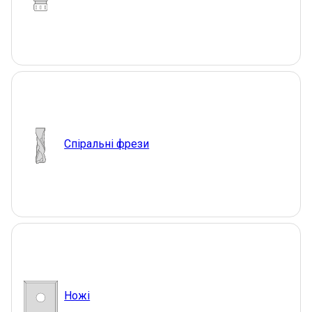
Спіральні фрези
Ножі