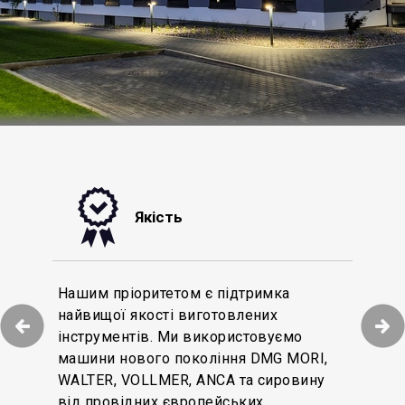
Якість
оматизації
Нашим пріоритетом є підтримка
Ми докладаємо максимум зусиль, щоб
ів ми забезпечуємо
найвищої якості виготовлених
обслуговування клієнтів в нашій
ня замовлень
інструментів. Ми використовуємо
компанії залишалося на найвищому
иробництво
машини нового покоління DMG MORI,
рівні. Багатомовна команда служби
ументу в масових
WALTER, VOLLMER, ANCA та сировину
підтримки клієнтів надасть вам
вий склад із
від провідних європейських