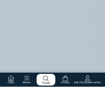
Старт
Меню
Кошик
мій обліковий запис
Пошук