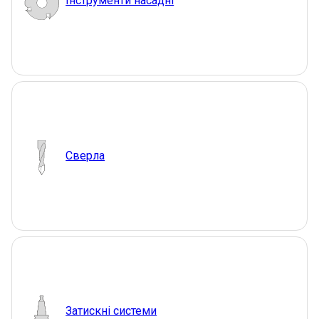
Інструменти насадні
Сверла
Затискні системи