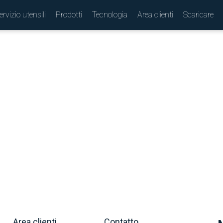
ervizio utensili
Prodotti
Tecnologia
Area clienti
Scaricare
(
)
Area clienti
Contatto