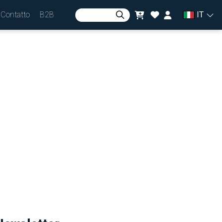
Contatto
B2B
IT
Accedi
o
Partecipa
Valuta
zł