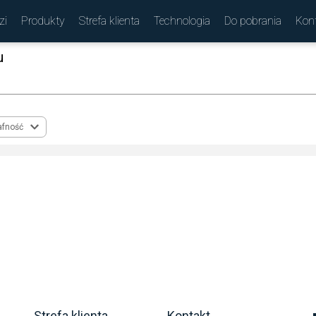
zi
Produkty
Strefa klienta
Technologia
Do pobrania
Kon
u
(
)
afność
Strefa klienta
Kontakt