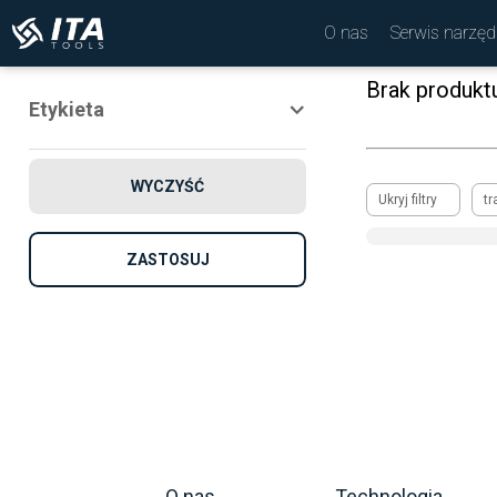
O nas
Serwis narzęd
Brak produkt
Etykieta
Nowość
WYCZYŚĆ
Promocja
Ukryj filtry
tr
Rekomendowane
ZASTOSUJ
O nas
Technologia