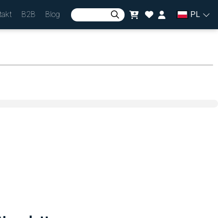
takt
B2B
Blog
PL
Zaloguj się
lub
Zarejestruj się
Waluta
zł