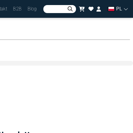
takt
B2B
Blog
PL
Zaloguj się
lub
Zarejestruj się
Waluta
zł