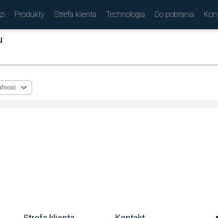
zi
Produkty
Strefa klienta
Technologia
Do pobrania
Kon
u
(
)
afność
Strefa klienta
Kontakt