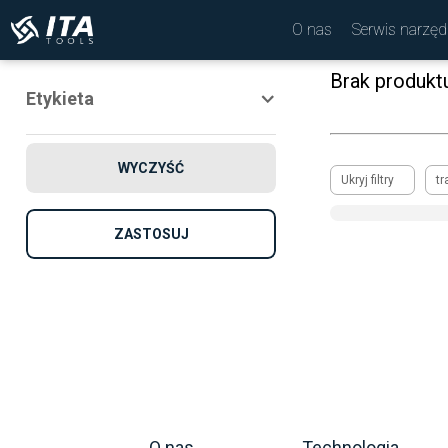
O nas
Serwis narzęd
Brak produkt
Etykieta
Nowość
WYCZYŚĆ
Promocja
Ukryj filtry
tr
Rekomendowane
ZASTOSUJ
O nas
Technologia