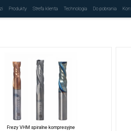
zi
Produkty
Strefa klienta
Technologia
Do pobrania
Kon
(
)
Frezy VHM spiralne kompresyjne