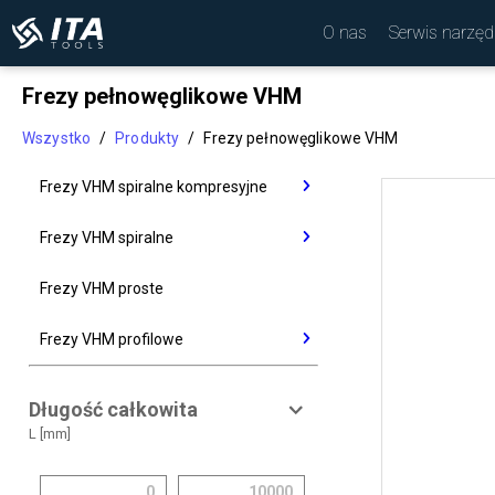
O nas
Serwis narzęd
Frezy pełnowęglikowe VHM
Wszystko
/
Produkty
/
Frezy pełnowęglikowe VHM
Frezy VHM spiralne kompresyjne
VHM kompresyjne wykańczające
Frezy VHM spiralne
VHM kompresyjne zgrubne
VHM spiralne zgrubno-
Frezy VHM proste
wykańczające
VHM kompresyjne Premium
Frezy VHM profilowe
VHM spiralne wykańczające
FVI Frezy VHM do zaokrąglania
VHM spiralne zgrubne
krawędzi - promień górny
Długość całkowita
L [mm]
VHM spiralne do otworów pod
FVH Frezy VHM do fazowania
wizjer i klamkę
krawędzi