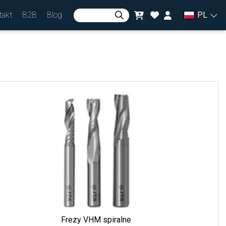
takt
B2B
Blog
PL
Zaloguj się
lub
Zarejestruj się
Waluta
zł
Frezy VHM spiralne