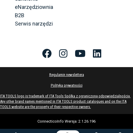
eNarzędziownia
B2B
Serwis narzędzi
Regulamin newslettera
Polityka prywatności
ITA TOOLS logo is trademark of ITA Tools Spółka z ograniczoną odpowiedzialnością.
Any other brand names mentioned in ITA TOOLS product catalogues and on the ITA
TOOLS website are the property of their respective owners.
ConnecticoInfo
Wersja
:
2.1.26.196