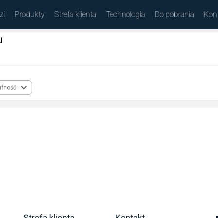
zi
Produkty
Strefa klienta
Technologia
Do pobrania
Kon
u
(
)
afność
Strefa klienta
Kontakt