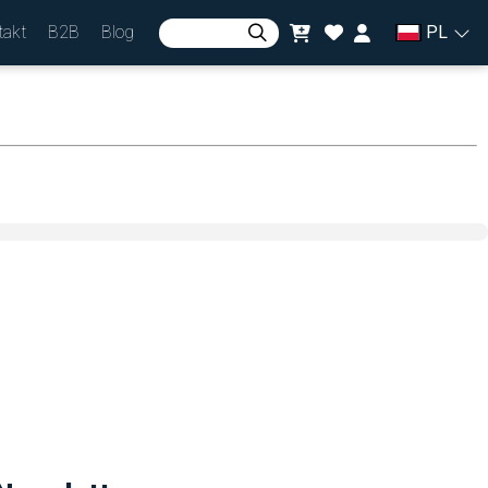
takt
B2B
Blog
PL
Zaloguj się
lub
Zarejestruj się
Waluta
zł