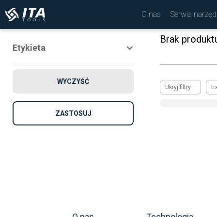
O nas
Serwis narzęd
Brak produkt
Etykieta
Nowość
WYCZYŚĆ
Promocja
Ukryj filtry
tr
Rekomendowane
ZASTOSUJ
O nas
Technologia