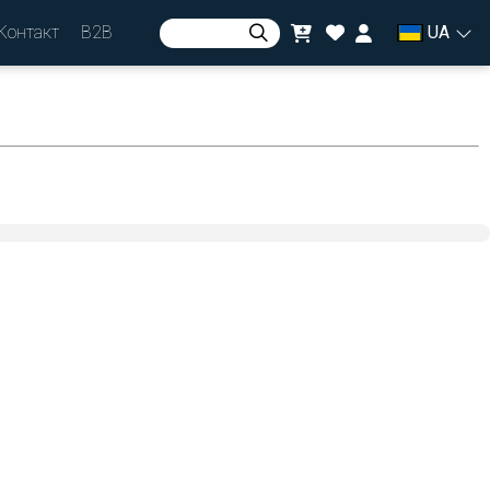
Контакт
B2B
UA
Авторизуватися
або
зареєструватися
валюта
zł