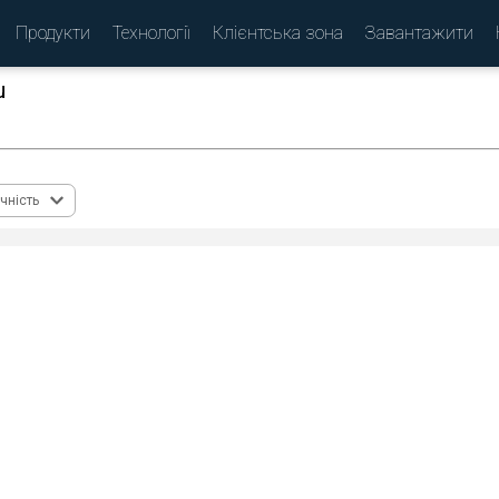
Продукти
Технології
Клієнтська зона
Завантажити
u
(
)
чність