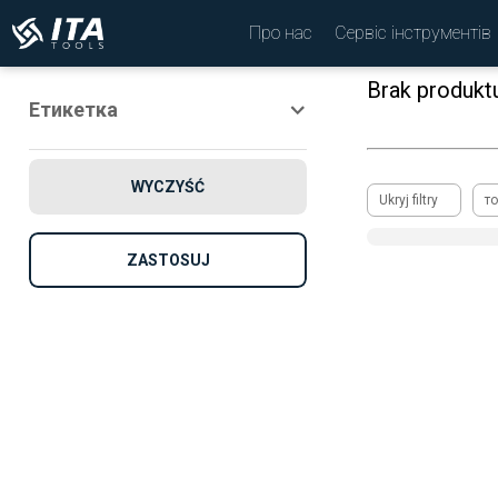
Про нас
Сервіс інструментів
Brak produkt
Етикетка
Новий
WYCZYŚĆ
просування по службі
Ukryj filtry
то
Рекомендовано
ZASTOSUJ