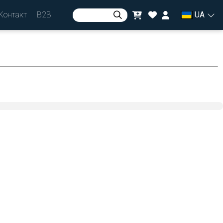
Контакт
B2B
UA
Авторизуватися
або
зареєструватися
валюта
zł