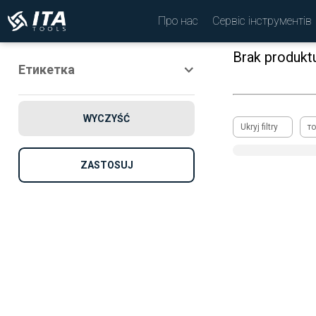
Про нас
Сервіс інструментів
Brak produkt
Етикетка
Новий
WYCZYŚĆ
просування по службі
Ukryj filtry
то
Рекомендовано
ZASTOSUJ