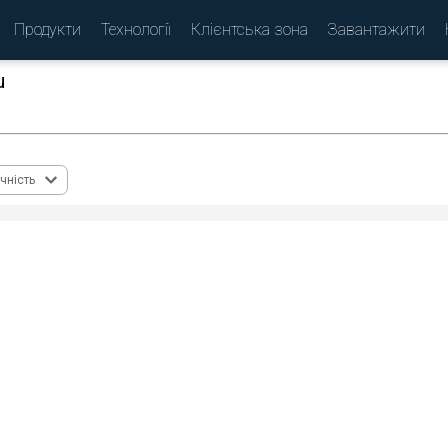
Продукти
Технології
Клієнтська зона
Завантажити
u
(
)
чність