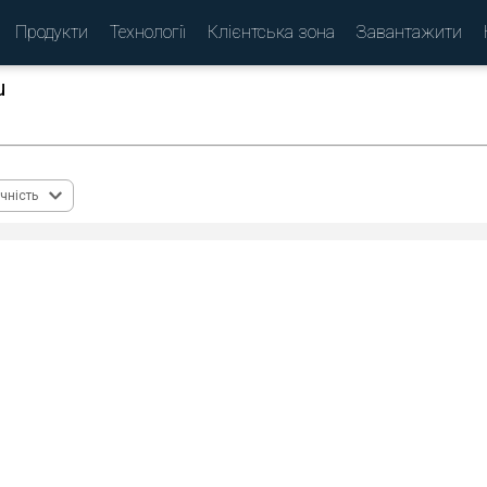
Продукти
Технології
Клієнтська зона
Завантажити
u
(
)
чність