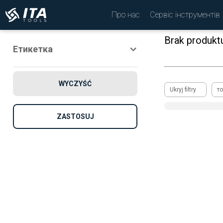
Про нас
Сервіс інструментів
Brak produkt
Етикетка
Новий
WYCZYŚĆ
просування по службі
Ukryj filtry
то
Рекомендовано
ZASTOSUJ