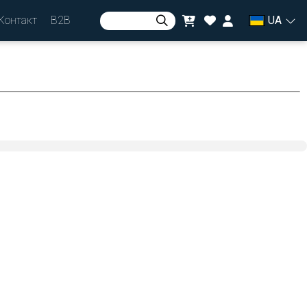
Контакт
B2B
UA
Авторизуватися
або
зареєструватися
валюта
zł