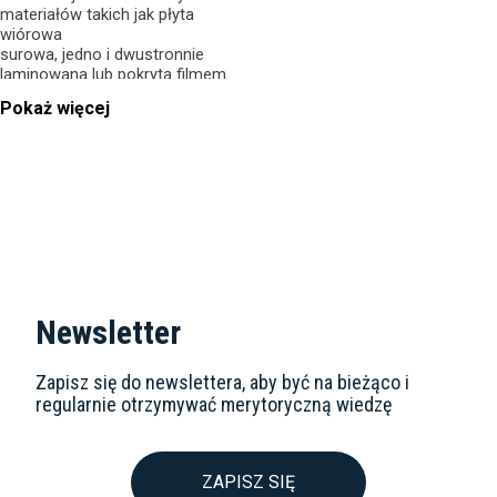
materiałów takich jak płyta
wiórowa
surowa, jedno i dwustronnie
laminowana lub pokryta filmem
melaminowym, MDF, HDF, także
Pokaż więcej
pokryte folią lub cienką okleiną
papierową, sklejki i drewna litego -
przy dużych posuwach.
Newsletter
Zapisz się do newslettera, aby być na bieżąco i
regularnie otrzymywać merytoryczną wiedzę
ZAPISZ SIĘ