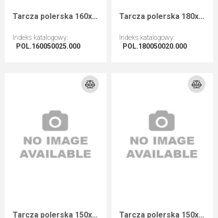
Tarcza polerska 160x50x25 do okleiniarek SCM, Homag, Brandt, Felder, Biesse
Tarcza polerska 180x50x20 do okleiniarek Nanxing
Indeks katalogowy
:
Indeks katalogowy
:
POL.160050025.000
POL.180050020.000
Przejdź do artykułu
Przejdź do artykułu
Tarcza polerska 150x19x20mm otwór HEX do okleiniarek
Tarcza polerska 150x19x10mm otwór HEX do okleiniarek Biesse, SCM