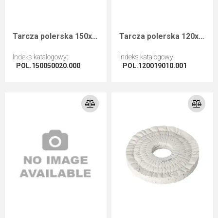
Tarcza polerska 150x50x20 do okleiniarek Homag Brandt, Biesse, HolzHer
Tarcza polerska 120x19x10mm otwór HEX do okleiniarek Homag Brandt
Indeks katalogowy
:
Indeks katalogowy
:
POL.150050020.000
POL.120019010.001
Przejdź do artykułu
Przejdź do artykułu