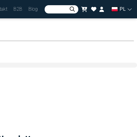
takt
B2B
Blog
PL
Zaloguj się
lub
Zarejestruj się
Waluta
zł