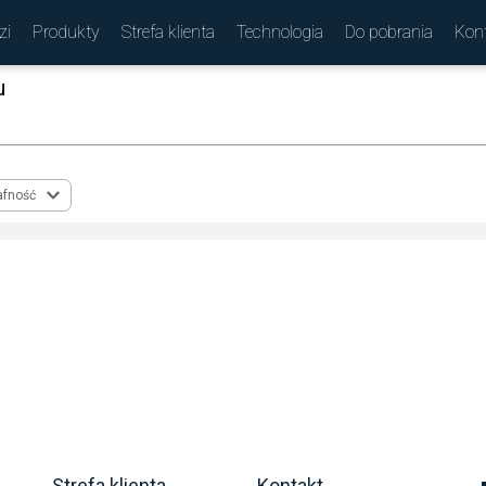
zi
Produkty
Strefa klienta
Technologia
Do pobrania
Kon
u
(
)
afność
Strefa klienta
Kontakt