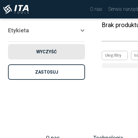
O nas
Serwis narzęd
Brak produkt
Etykieta
Nowość
WYCZYŚĆ
Promocja
Ukryj filtry
tr
Rekomendowane
ZASTOSUJ
O nas
Technologia