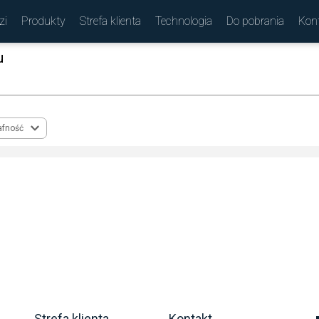
zi
Produkty
Strefa klienta
Technologia
Do pobrania
Kon
u
(
)
afność
Strefa klienta
Kontakt