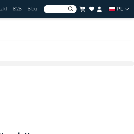
takt
B2B
Blog
PL
Zaloguj się
lub
Zarejestruj się
Waluta
zł