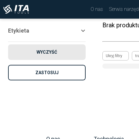
O nas
Serwis narzęd
Brak produkt
Etykieta
Nowość
WYCZYŚĆ
Promocja
Ukryj filtry
tr
Rekomendowane
ZASTOSUJ
O nas
Technologia