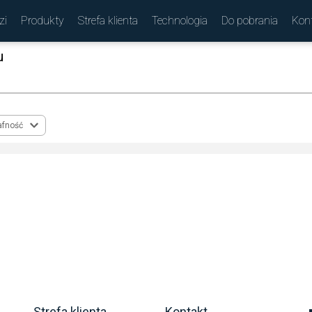
zi
Produkty
Strefa klienta
Technologia
Do pobrania
Kon
u
(
)
afność
Strefa klienta
Kontakt