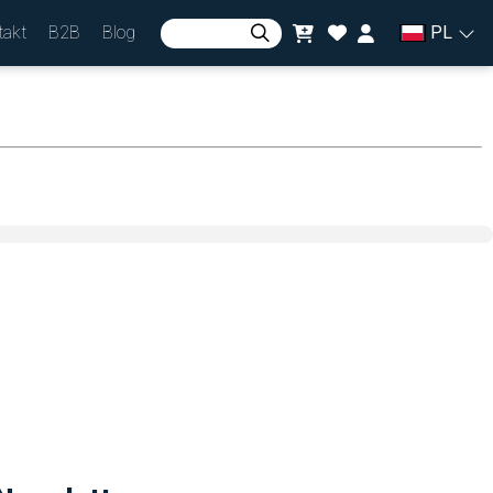
takt
B2B
Blog
PL
Zaloguj się
lub
Zarejestruj się
Waluta
zł