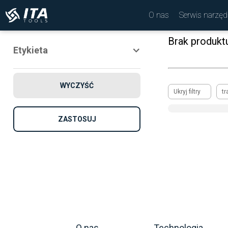
O nas
Serwis narzęd
Brak produkt
Etykieta
Nowość
WYCZYŚĆ
Promocja
Ukryj filtry
tr
Rekomendowane
ZASTOSUJ
O nas
Technologia