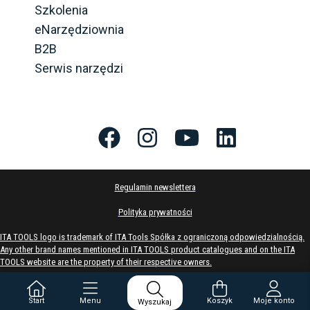
Szkolenia
eNarzędziownia
B2B
Serwis narzędzi
Regulamin newslettera
Polityka prywatności
ITA TOOLS logo is trademark of ITA Tools Spółka z ograniczoną odpowiedzialnością.
Any other brand names mentioned in ITA TOOLS product catalogues and on the ITA
TOOLS website are the property of their respective owners.
ConnecticoInfo
Wersja
:
2.1.26.196
Start
Menu
Koszyk
Moje konto
Wyszukaj