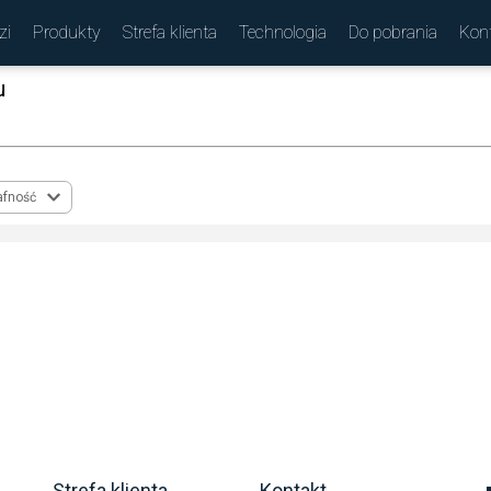
zi
Produkty
Strefa klienta
Technologia
Do pobrania
Kon
u
(
)
afność
Strefa klienta
Kontakt