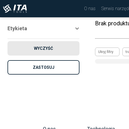
O nas
Serwis narzęd
Brak produkt
Etykieta
Nowość
WYCZYŚĆ
Promocja
Ukryj filtry
tr
Rekomendowane
ZASTOSUJ
O nas
Technologia