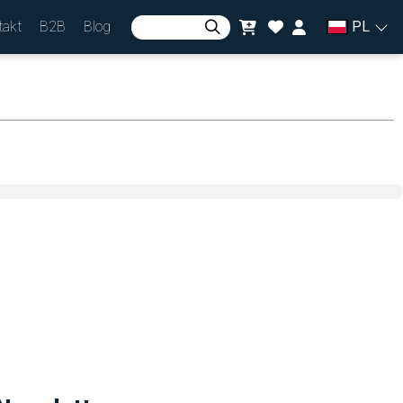
takt
B2B
Blog
PL
Zaloguj się
lub
Zarejestruj się
Waluta
zł