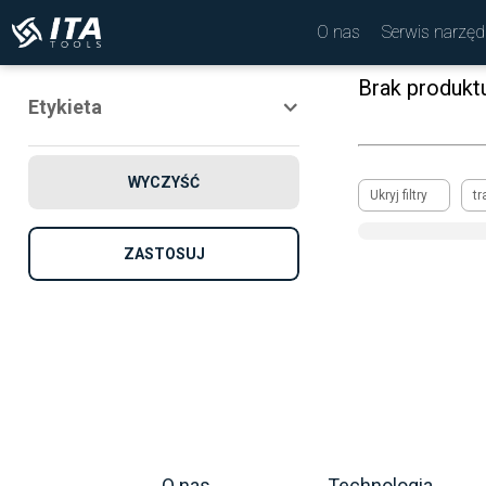
O nas
Serwis narzęd
Brak produkt
Etykieta
Nowość
WYCZYŚĆ
Promocja
Ukryj filtry
tr
Rekomendowane
ZASTOSUJ
O nas
Technologia