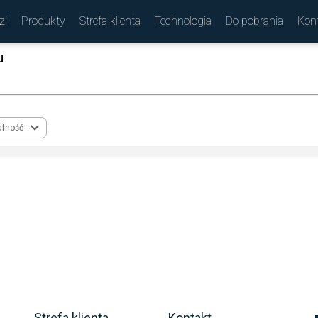
zi
Produkty
Strefa klienta
Technologia
Do pobrania
Kon
u
(
)
afność
Strefa klienta
Kontakt