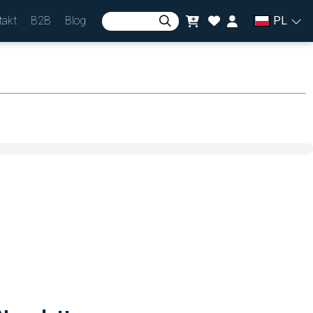
takt
B2B
Blog
PL
Zaloguj się
lub
Zarejestruj się
Waluta
zł