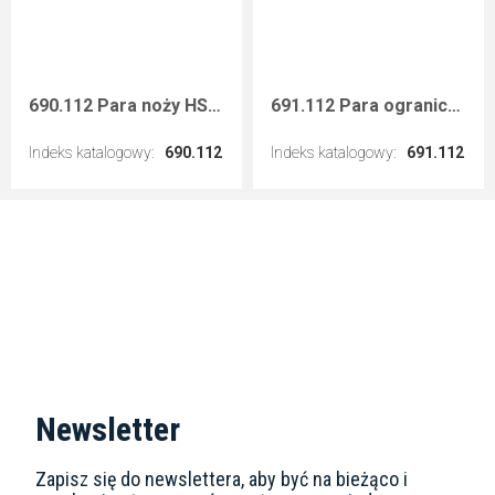
690.112 Para noży HSS 40x4 mm
691.112 Para ograniczników 40 mm
Indeks katalogowy
:
690.112
Indeks katalogowy
:
691.112
Przejdź do artykułu
Przejdź do artykułu
Newsletter
Zapisz się do newslettera, aby być na bieżąco i