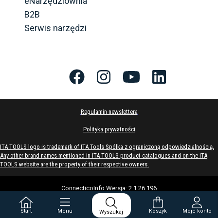
eNarzędziownia
B2B
Serwis narzędzi
Regulamin newslettera
Polityka prywatności
ITA TOOLS logo is trademark of ITA Tools Spółka z ograniczoną odpowiedzialnością.
Any other brand names mentioned in ITA TOOLS product catalogues and on the ITA
TOOLS website are the property of their respective owners.
ConnecticoInfo
Wersja
:
2.1.26.196
Start
Menu
Koszyk
Moje konto
Wyszukaj