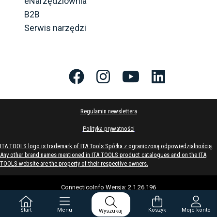
eNarzędziownia
B2B
Serwis narzędzi
Regulamin newslettera
Polityka prywatności
ITA TOOLS logo is trademark of ITA Tools Spółka z ograniczoną odpowiedzialnością.
Any other brand names mentioned in ITA TOOLS product catalogues and on the ITA
TOOLS website are the property of their respective owners.
ConnecticoInfo
Wersja
:
2.1.26.196
Start
Menu
Koszyk
Moje konto
Wyszukaj