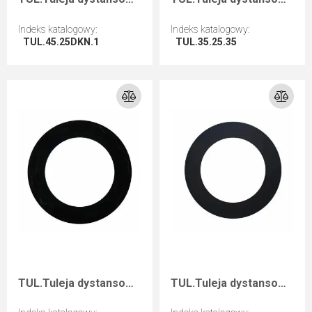
Indeks katalogowy
:
Indeks katalogowy
:
TUL.45.25DKN.1
TUL.35.25.35
Przejdź do artykułu
Przejdź do artykułu
TUL.Tuleja dystansowa D=60 F=40 I=1
TUL.Tuleja dystansowa D=60 F=40 I=0,1