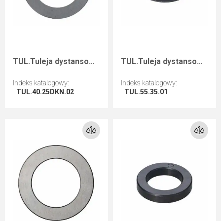
TUL.Tuleja dystansowa D=40 F=25+2CH I=2
TUL.Tuleja dystansowa D=55 F=35 I=1
Indeks katalogowy
:
Indeks katalogowy
:
TUL.40.25DKN.02
TUL.55.35.01
Przejdź do artykułu
Przejdź do artykułu