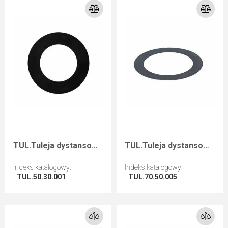
TUL.Tuleja dystansowa D=50 F=30 I=0,1
TUL.Tuleja dystansowa D=70 F=50 I=0,5
Indeks katalogowy
:
Indeks katalogowy
:
TUL.50.30.001
TUL.70.50.005
Przejdź do artykułu
Przejdź do artykułu