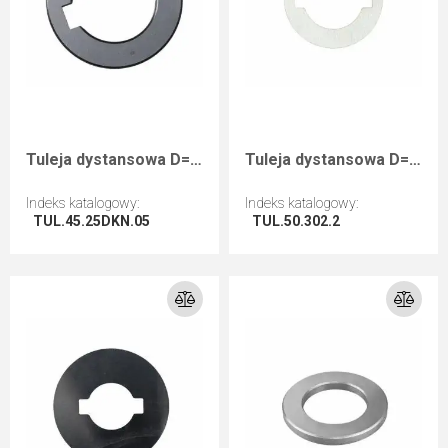
Tuleja dystansowa D=45 F=25+2CH B=0,5
Tuleja dystansowa D=50 d=30+2CH B=2
Indeks katalogowy
:
Indeks katalogowy
:
TUL.45.25DKN.05
TUL.50.302.2
Przejdź do artykułu
Przejdź do artykułu