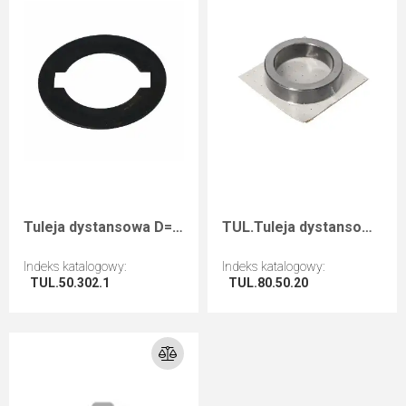
Tuleja dystansowa D=50 d=30+2CH B=1
TUL.Tuleja dystansowa D=80 F=50 I=20 / do SETU DGF
Indeks katalogowy
:
Indeks katalogowy
:
TUL.50.302.1
TUL.80.50.20
Przejdź do artykułu
Przejdź do artykułu