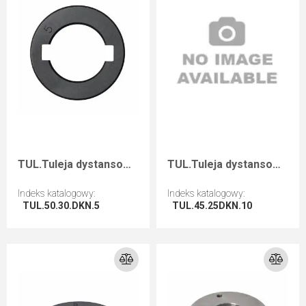
TUL.Tuleja dystansowa D=50 F=30+2CHI=5
TUL.Tuleja dystansowa D=45 F=25+2CH I=10
Indeks katalogowy
:
Indeks katalogowy
:
TUL.50.30.DKN.5
TUL.45.25DKN.10
Przejdź do artykułu
Przejdź do artykułu