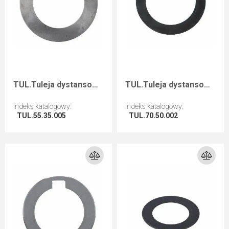
TUL.Tuleja dystansowa D=55 F=35 I=0,5
TUL.Tuleja dystansowa D=70 F=50 I=0,2
Indeks katalogowy
:
Indeks katalogowy
:
TUL.55.35.005
TUL.70.50.002
Przejdź do artykułu
Przejdź do artykułu