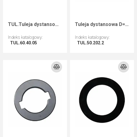
TUL.Tuleja dystansowa D=60 F=40 I=5
Tuleja dystansowa D=50 d=20+2CH B=2
Indeks katalogowy
:
Indeks katalogowy
:
TUL.60.40.05
TUL.50.202.2
Przejdź do artykułu
Przejdź do artykułu