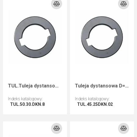
TUL.Tuleja dystansowa D=50 F=30+2CHI=8
Tuleja dystansowa D=45 F=25+2CH B=0,2
Indeks katalogowy
:
Indeks katalogowy
:
TUL.50.30.DKN.8
TUL.45.25DKN.02
Przejdź do artykułu
Przejdź do artykułu