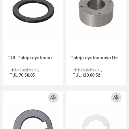
TUL.Tuleja dystansowa D=70 F=50 I=5
Tuleja dystansowa D=120 d=60+4M8+4M8L=52 / do HYDRO ETP + Hoggera
Indeks katalogowy
:
Indeks katalogowy
:
TUL.70.50.05
TUL.120.60.52
Przejdź do artykułu
Przejdź do artykułu