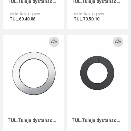
TUL.Tuleja dystansowa D=60 F=40 I=8
TUL.Tuleja dystansowa D=70 F=50 I=10
Indeks katalogowy
:
Indeks katalogowy
:
TUL.60.40.08
TUL.70.50.10
Przejdź do artykułu
Przejdź do artykułu
TUL.Tuleja dystansowa D=60 F=40 I=3
TUL.Tuleja dystansowa D=50 F=30 I=8