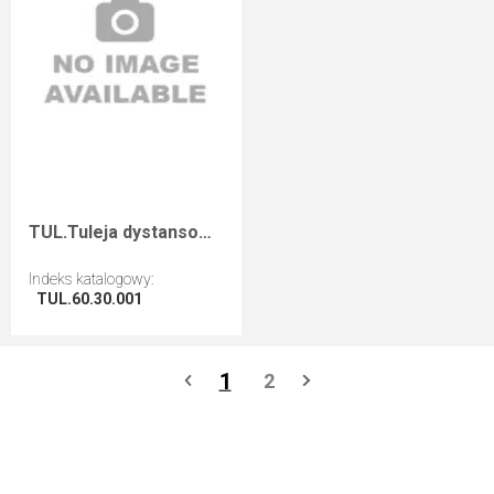
TUL.Tuleja dystansowa D=60 F=30 I=0,1
Indeks katalogowy
:
TUL.60.30.001
Przejdź do artykułu
1
2