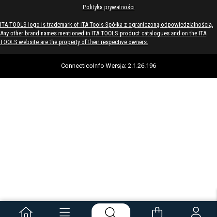
Polityka prywatności
ITA TOOLS logo is trademark of ITA Tools Spółka z ograniczoną odpowiedzialnością.
Any other brand names mentioned in ITA TOOLS product catalogues and on the ITA
TOOLS website are the property of their respective owners.
ConnecticoInfo
Wersja
:
2.1.26.196