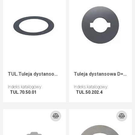
TUL.Tuleja dystansowa D=70 F=50 I=1
Tuleja dystansowa D=50 d=20+2CH B=4
Indeks katalogowy
:
Indeks katalogowy
:
TUL.70.50.01
TUL.50.202.4
Przejdź do artykułu
Przejdź do artykułu