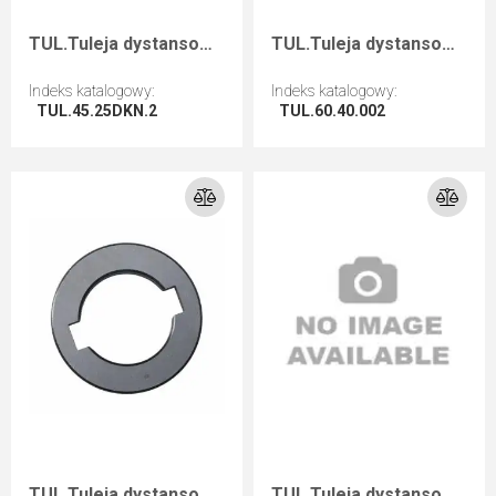
TUL.Tuleja dystansowa D=45 F=25+2CH I=2
TUL.Tuleja dystansowa D=60 F=40 I=0,2
Indeks katalogowy
:
Indeks katalogowy
:
TUL.45.25DKN.2
TUL.60.40.002
Przejdź do artykułu
Przejdź do artykułu
TUL.Tuleja dystansowa D=45 F=25+2CH I=1
TUL.Tuleja dystansowa D=35 F=25 I=35