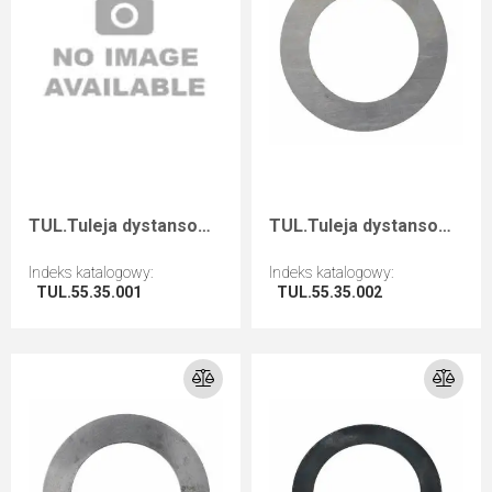
TUL.Tuleja dystansowa D=55 F=35 I=0,1
TUL.Tuleja dystansowa D=55 F=35 I=0,2
Indeks katalogowy
:
Indeks katalogowy
:
TUL.55.35.001
TUL.55.35.002
Przejdź do artykułu
Przejdź do artykułu