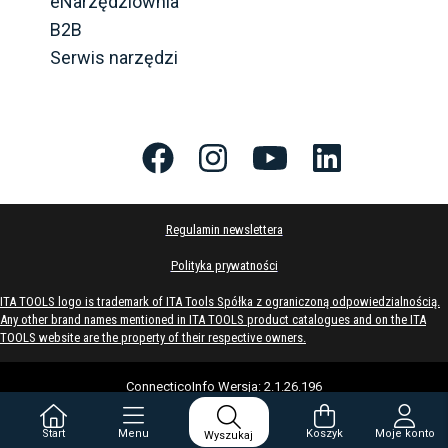
eNarzędziownia
B2B
Serwis narzędzi
Regulamin newslettera
Polityka prywatności
ITA TOOLS logo is trademark of ITA Tools Spółka z ograniczoną odpowiedzialnością.
Any other brand names mentioned in ITA TOOLS product catalogues and on the ITA
TOOLS website are the property of their respective owners.
ConnecticoInfo
Wersja
:
2.1.26.196
Start
Menu
Koszyk
Moje konto
Wyszukaj