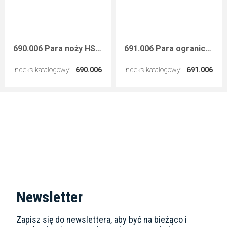
690.006 Para noży HSS 40x4 mm
691.006 Para ograniczników 40 mm
Indeks katalogowy
:
690.006
Indeks katalogowy
:
691.006
Przejdź do artykułu
Przejdź do artykułu
Newsletter
Zapisz się do newslettera, aby być na bieżąco i