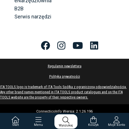
eNarzędziownia
B2B
Serwis narzędzi
Regulamin newslettera
Polityka prywatności
ITA TOOLS logo is trademark of ITA Tools Spółka z ograniczoną odpowiedzialnością.
Any other brand names mentioned in ITA TOOLS product catalogues and on the ITA
TOOLS website are the property of their respective owners.
ConnecticoInfo
Wersja
:
2.1.26.196
Start
Menu
Koszyk
Moje konto
Wyszukaj