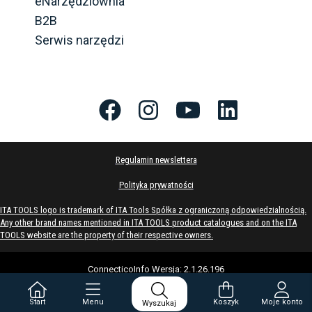
eNarzędziownia
B2B
Serwis narzędzi
Regulamin newslettera
Polityka prywatności
ITA TOOLS logo is trademark of ITA Tools Spółka z ograniczoną odpowiedzialnością.
Any other brand names mentioned in ITA TOOLS product catalogues and on the ITA
TOOLS website are the property of their respective owners.
ConnecticoInfo
Wersja
:
2.1.26.196
Start
Menu
Koszyk
Moje konto
Wyszukaj