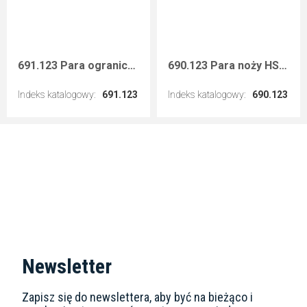
691.123 Para ograniczników 40 mm
690.123 Para noży HSS 40x4 mm
Indeks katalogowy
:
691.123
Indeks katalogowy
:
690.123
Przejdź do artykułu
Przejdź do artykułu
Newsletter
Zapisz się do newslettera, aby być na bieżąco i