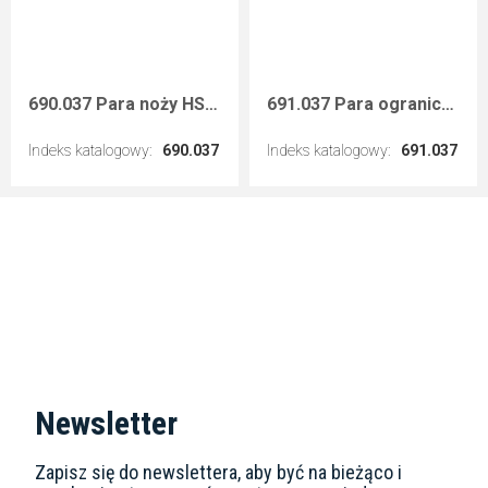
690.037 Para noży HSS 40x4 mm
691.037 Para ograniczników 40 mm
Indeks katalogowy
:
690.037
Indeks katalogowy
:
691.037
Przejdź do artykułu
Przejdź do artykułu
Newsletter
Zapisz się do newslettera, aby być na bieżąco i