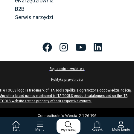
eNarzędziownia
B2B
Serwis narzędzi
Regulamin newslettera
Polityka prywatności
ITA TOOLS logo is trademark of ITA Tools Spółka z ograniczoną odpowiedzialnością.
Any other brand names mentioned in ITA TOOLS product catalogues and on the ITA
TOOLS website are the property of their respective owners.
ConnecticoInfo
Wersja
:
2.1.26.196
Start
Menu
Koszyk
Moje konto
Wyszukaj