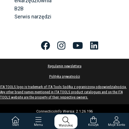
eNarzędziownia
B2B
Serwis narzędzi
Regulamin newslettera
Polityka prywatności
ITA TOOLS logo is trademark of ITA Tools Spółka z ograniczoną odpowiedzialnością.
Any other brand names mentioned in ITA TOOLS product catalogues and on the ITA
TOOLS website are the property of their respective owners.
ConnecticoInfo
Wersja
:
2.1.26.196
Start
Menu
Koszyk
Moje konto
Wyszukaj