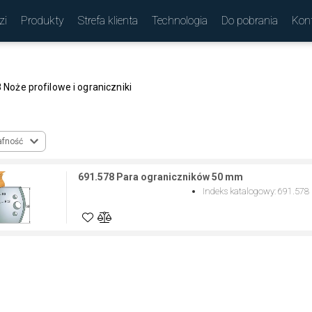
zi
Produkty
Strefa klienta
Technologia
Do pobrania
Kon
(
)
 Noże profilowe i ograniczniki
afność
691.578 Para ograniczników 50 mm
Indeks katalogowy
:
691.578