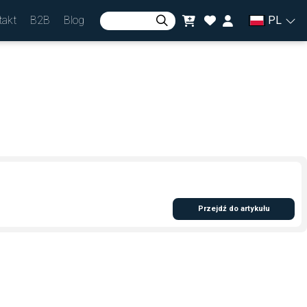
takt
B2B
Blog
PL
Zaloguj się
lub
Zarejestruj się
Waluta
zł
Przejdź do artykułu