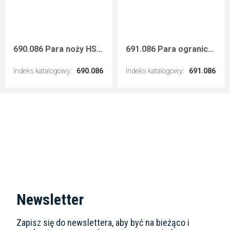
690.086 Para noży HSS 40x4 mm
691.086 Para ograniczników 40 mm
Indeks katalogowy
:
690.086
Indeks katalogowy
:
691.086
Przejdź do artykułu
Przejdź do artykułu
Newsletter
Zapisz się do newslettera, aby być na bieżąco i