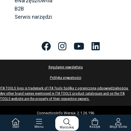
eNarzędziownia
B2B
Serwis narzędzi
Regulamin newslettera
Polityka prywatności
ITA TOOLS logo is trademark of ITA Tools Spółka z ograniczoną odpowiedzialnością.
Any other brand names mentioned in ITA TOOLS product catalogues and on the ITA
TOOLS website are the property of their respective owners.
ConnecticoInfo
Wersja
:
2.1.26.196
Start
Menu
Koszyk
Moje konto
Wyszukaj